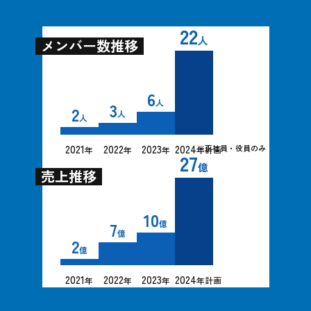
22
人
メンバー数推移
6
人
3
2
人
人
2021
2022
2023
2024
※正社員・役員のみ
年
年
年
年計画
27
億
売上推移
10
7
億
億
2
億
2021
2022
2023
2024
年
年
年
年計画