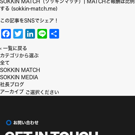
SOKKIN MATCH（ソッキンマッチ）| MATCHと報酬は比例
する (sokkin-match.me)
この記事をSNSでシェア！
F
T
Li
Li
共
a
w
n
n
有
‹
一覧に戻る
c
it
k
e
カテゴリから選ぶ
e
t
e
全て
b
e
dI
SOKKIN MATCH
SOKKIN MEDIA
o
r
n
社長ブログ
o
アーカイブ
k
お問い合わせ