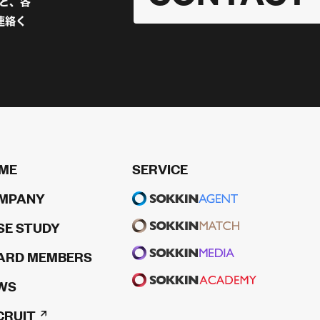
など、各
連絡く
ME
SERVICE
MPANY
SE STUDY
ARD MEMBERS
WS
CRUIT