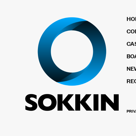
HO
CO
CA
BO
NE
RE
PRIV