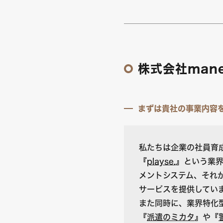
株式会社man
まずは貴社の事業内容
私たちは企業の社員育
『
playse.
』という業
メントシステム、それ
サービスを提供してい
また同時に、業界特化
『
派遣のミカタ
』や『