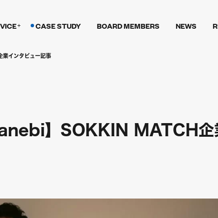
VICE
CASE STUDY
BOARD MEMBERS
NEWS
R
CH企業インタビュー記事
nebi】SOKKIN MATCH