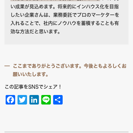
い成果が見込めます。将来的にインハウス化を目指
したい企業さんは、業務委託でプロのマーケターを
入れることで、社内にノウハウを蓄積することも有
効な方法だと思います。
ここまでありがとうございます。今後ともよろしくお
願いいたします。
この記事をSNSでシェア！
F
T
Li
Li
共
a
w
n
n
有
c
it
k
e
e
t
e